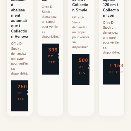
à
Collectio
120 cm /
Offre D-
abaisse
n Smyle
Collectio
Stock :
ment
n Icon
demandez
Offre D-
automati
un rappel
Stock :
Offre D-
que /
pour vérifier
demandez
Stock :
Collectio
sa
un rappel
demandez
n Renova
disponibilité.
pour vérifier
un rappel
sa
pour vérifier
Offre D-
disponibilité.
sa
Stock :
399
disponibilité.
demandez
Voir
DT
l’article
un rappel
500
→
TTC
pour vérifier
1 153
Voir
DT
Voir
l’article
sa
l’arti
→
DT TTC
TTC
disponibilité.
→
250
Voir
DT
l’article
→
TTC