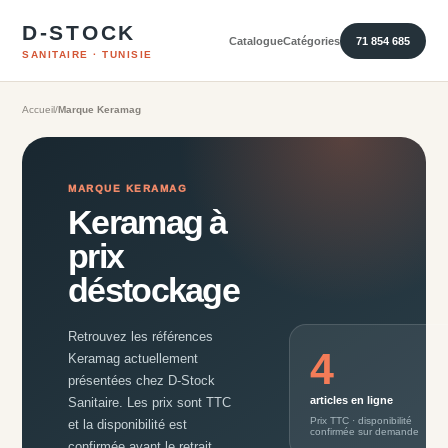
D-STOCK
Catalogue
Catégories
71 854 685
SANITAIRE · TUNISIE
Accueil
/
Marque Keramag
MARQUE KERAMAG
Keramag à
prix
déstockage
Retrouvez les références
4
Keramag actuellement
présentées chez D-Stock
article
s
en ligne
Sanitaire. Les prix sont TTC
Prix TTC · disponibilité
et la disponibilité est
confirmée sur demande
confirmée avant le retrait.