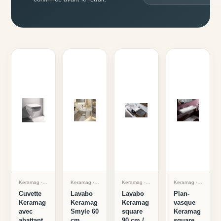
Keramag
· Réf.
KER001
Keramag
· Réf.
KER002
Keramag
· Réf.
KER003
Keramag
· Réf.
KER
Cuvette
Lavabo
Lavabo
Plan-
Keramag
Keramag
Keramag
vasque
avec
Smyle 60
square
Keramag
abattant
cm
90 cm /
square